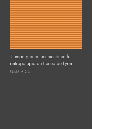
Tiempo y acontecimiento en la
Acceso seguro al ecosis
antropología de Ireneo de Lyon
en la pandemia Covid-
Precio
Precio
USD 9.00
USD 6.00