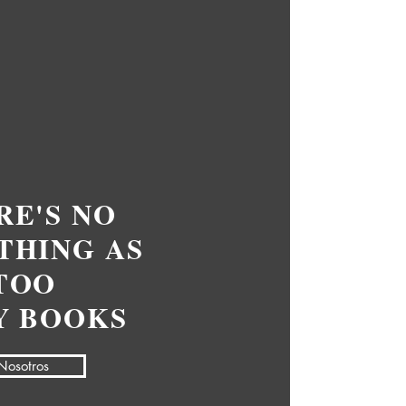
RE'S NO
THING AS
TOO
Y BOOKS
Nosotros