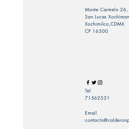
Monte Carmelo 26,
San Lucas Xochima
Xochimilco,CDMX
CP 16300
Tel
71562531
Email
contacto@calderonp