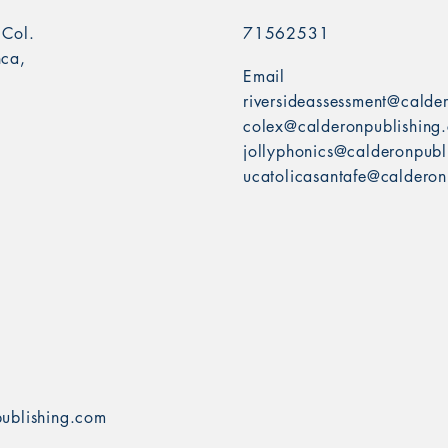
 Col.
71562531
nca,
Email
riversideassessment@calde
colex@calderonpublishing
jollyphonics@calderonpubl
ucatolicasantafe@calderon
ublishing.com