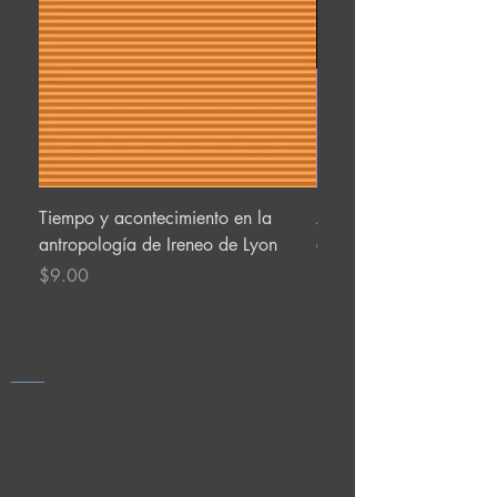
Tiempo y acontecimiento en la
Acceso seguro al ecosis
antropología de Ireneo de Lyon
en la pandemia Covid-
Price
Price
$9.00
$6.00