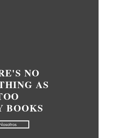
RE'S NO
THING AS
TOO
Y BOOKS
Nosotros