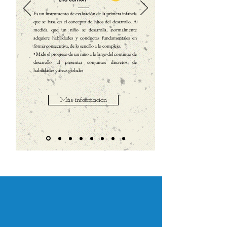
Es un instrumento de evaluación de la primera infancia
que se basa en el concepto de hitos del desarrollo. A
medida que un niño se desarrolla, normalmente
adquiere habilidades y conductas fundamentales en
forma consecutiva, de lo sencillo a lo complejo.
• Mide el progreso de un niño a lo largo del continuo de
desarrollo al presentar conjuntos discretos de
habilidades y áreas globales
Más información